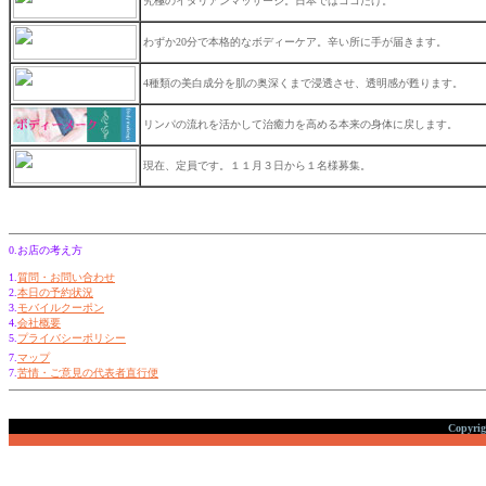
究極のイタリアンマッサージ。日本ではココだけ。
わずか20分で本格的なボディーケア。辛い所に手が届きます。
4種類の美白成分を肌の奥深くまで浸透させ、透明感が甦ります。
リンパの流れを活かして治癒力を高める本来の身体に戻します。
現在、定員です。１１月３日から１名様募集。
0.お店の考え方
1.
質問・お問い合わせ
2.
本日の予約状況
3.
モバイルクーポン
4.
会社概要
5.
プライバシーポリシー
7.
マップ
7.
苦情・ご意見の代表者直行便
Copyri