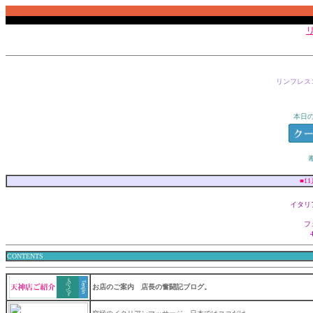
リンフレス
本日
■1
イタリ
フ
CONTENTS
お店のご案内 店長の奮闘記ブログ
。